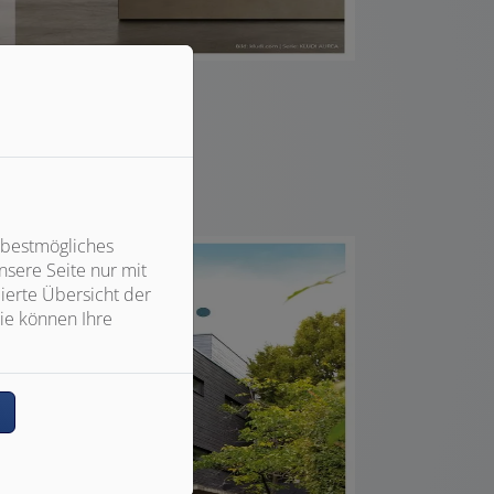
News
re Trends 02 | 2025
Mehr Info hier
 bestmögliches
sere Seite nur mit
ierte Übersicht der
ie können Ihre
n