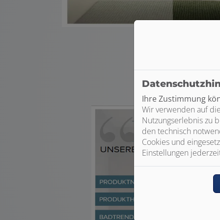
News
Unsere Trends 03 |
Mehr Info hi
Datenschutzhi
Ihre Zustimmung könn
Wir verwenden auf die
Nutzungserlebnis zu b
den technisch notwend
Cookies und eingesetz
Einstellungen jederzei