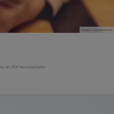
©oatawa - stock.adobe.com
der als PDF herunterladen.