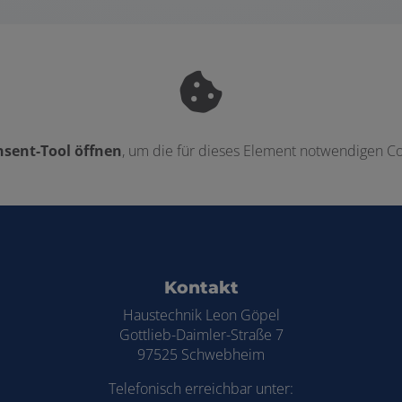
sent-Tool öffnen
, um die für dieses Element notwendigen Co
ten
Kontakt
Haustechnik Leon Göpel
Gottlieb-Daimler-Straße 7
97525 Schwebheim
Telefonisch erreichbar unter: